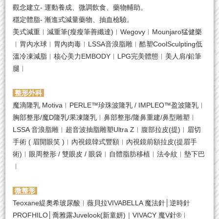
觀念建立- 運動養成、微調飲食、藥物輔助。
穩定體脂- 漸進式減量藥物、抽血檢驗。
美式減重︱減重筆(瘦瘦筆善纖達)︱Wegovy︱Mounjaro猛健樂
︱胃內水球︱胃內肉毒︱LSSA音浪脂雕︱酷塑CoolSculpting低
溫冷凍減脂︱核心美力EMBODY︱LPG完美體態︱美人肩/鉛筆
腿︱
整形外科
魔滴隆乳 Motiva︱PERLE™珍珠波隆乳 / IMPLEO™盈波隆乳︱
胸部整形/魔D隆乳/果凍隆乳︱鼻部整形/隆鼻重建/鼻型雕塑︱
LSSA ⾳浪脂雕︱超音波抽脂雕塑Ultra Z︱腹部拉皮(提)︱眉切
手術 ( 眉開眼笑 )︱內視鏡韓式豐額︱內視鏡前額拉皮(提眉手
術)︱眼周整形 / 雙眼皮 / 眼袋︱自體脂肪移植︱法令紋︱墊下巴
︱
微整形
Teoxane緹奧希玻尿酸︱薇貝拉VIVABELLA 魔法針│逆時針
PROFHILO│喬雅露Juvelook(新童妍)｜VIVACY 魔V針®︱