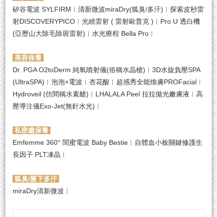
矽谷電波 SYLFIRM︱清新微波miraDry(狐臭/多汗)︱探索皮秒雷
射DISCOVERYPICO︱光繞雷射 ( 雷射歐普克 )︱Pro U 透白機
(亞歷山大除毛除斑雷射)︱水光療程 Bella Pro︱
美容保養
Dr. PGA O2toDerm 純氧噴射儀(俗稱水晶槍)
︱
3D水旋負壓SPA
(UltraSPA)︱泡泡+電波︱杏花酸︱超感秀全能煥膚PROFacial︱
Hydroveil (仿間稱水素艙)︱LHALALA Peel 拉拉拋光嫩膚液︱高
壓導注儀Exo-Jet(無針水光)︱
私密處保養
Emfemme 360° 閨蜜電波 Baby Bestie︱自體血小板關鍵修護生
長因子 PLT凍晶︱
狐臭/腋下多汗
miraDry清新微波︱