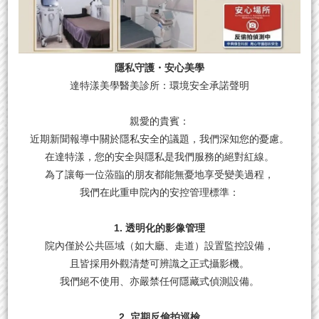
隱私守護・安心美學
達特漾美學醫美診所：環境安全承諾聲明
親愛的貴賓：
近期新聞報導中關於隱私安全的議題，我們深知您的憂慮。
在達特漾，您的安全與隱私是我們服務的絕對紅線。
為了讓每一位蒞臨的朋友都能無憂地享受變美過程，
我們在此重申院內的安控管理標準：
1. 透明化的影像管理
院內僅於公共區域（如大廳、走道）設置監控設備，
且皆採用外觀清楚可辨識之正式攝影機。
我們絕不使用、亦嚴禁任何隱藏式偵測設備。
2. 定期反偷拍巡檢