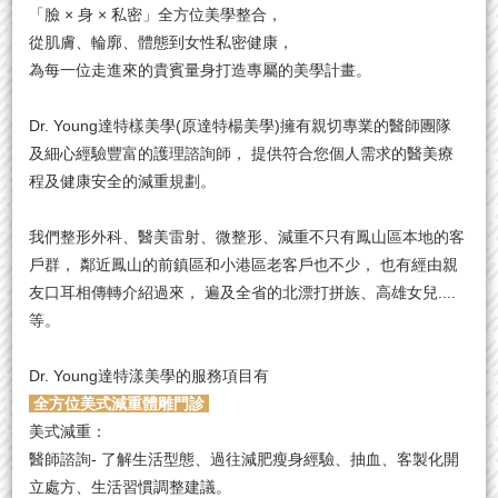
「臉 × 身 × 私密」全方位美學整合，
從肌膚、輪廓、體態到女性私密健康，
為每一位走進來的貴賓量身打造專屬的美學計畫。
Dr. Young達特樣美學
(原達特楊美學)
擁有親切專業的醫師團隊
及細心經驗豐富的護理諮詢師， 提供符合您個人需求的醫美療
程及健康安全的減重規劃。
我們整形外科、醫美雷射、微整形、減重不只有鳳山區本地的客
戶群， 鄰近鳳山的前鎮區和小港區老客戶也不少， 也有經由親
友口耳相傳轉介紹過來， 遍及全省的北漂打拼族、高雄女兒....
等。
Dr. Young達特漾美學
的服務項目有
全方位美式減重體雕門診
美式減重：
醫師諮詢- 了解生活型態、過往減肥瘦身經驗、抽血、客製化開
立處方、生活習慣調整建議。