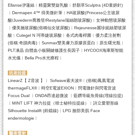
Ellanse洢蓮絲︱精靈聚雙旋乳酸︱舒顏萃Sculptra (4D童妍針)
︱Dermapen 4™ 得美微針筆︱HA玻尿酸(Princess公主玻尿
酸/Juvederm喬雅登/Restylane瑞絲朗玻尿酸)︱女神動態玻尿酸
︱優美施玻尿酸(俗稱仙女玻尿酸)︱Rejeunesse麗珍妮絲塑玻尿
酸︱Cutegel N 珂蒂婕玻尿酸︱各式肉毒桿菌︱優力柔注射劑
(俗稱:奇蹟肉毒)︱Sunmax雙美膚力原膠原蛋白︱原生曙光瓶︱
PLT凍晶 自體血小板關鍵修護生長因子︱HYCOOX海庫斯智能
水光儀︱Bella Pro水光療程︱
抗老拉提
LinearZ【 Z音波 】︱ Sofwave索夫波®︱(俗稱)鳳凰電波
thermageFLX®︱時空E電波EXION︱閃電微針與閃電音波
Focus Dual ︱ONDA昂達超微波 ︱藍鑽等級魚骨線(埋線拉提)
︱MINT LIFT 神力拉提（韓士秘特拉提線）︱詩立愛塑形線
Silhouette Instalift (鈴鐺線)︱LPG 臉部美肌 Face
endermologie︱
醫美雷射