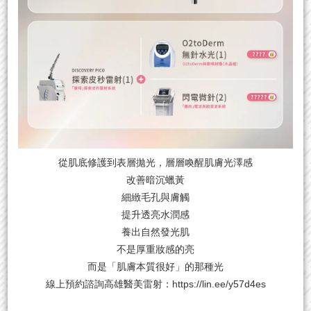
從肌底修護到表層拋光，層層喚醒肌膚光澤感
改善暗沉蠟黃
細緻毛孔與膚觸
提升透亮水潤感
養出自然發光肌
不是厚重妝感的亮
而是「肌膚本質很好」的那種光
線上預約諮詢
高雄醫美雷射
：
https://lin.ee/y57d4es