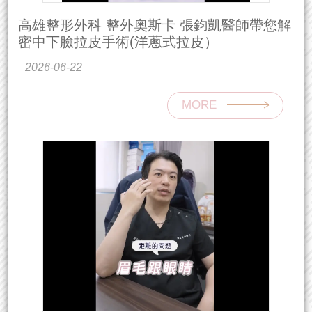
高雄整形外科 整外奧斯卡 張鈞凱醫師帶您解
密中下臉拉皮手術(洋蔥式拉皮）
2026-06-22
MORE